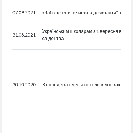
07.09.2021
«Заборонити не можна дозволити”: школяр
Українським школярам з 1 вересня видаю
31.08.2021
свідоцтва
30.10.2020
З понеділка одеські школи відновлюють 