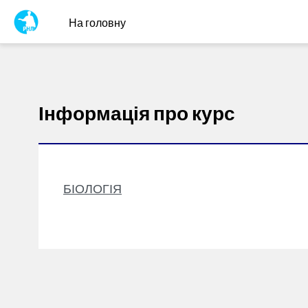
// Add the new slick-theme.css if you want the default styling
На головну
Перейти до головного вмісту
Інформація про курс
БІОЛОГІЯ