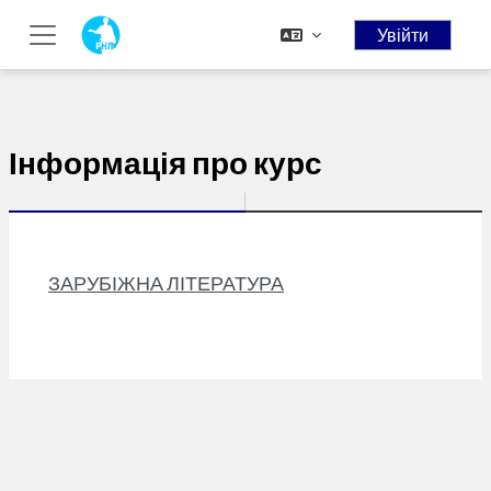
// Add the new slick-theme.css if you want the default styling
Увійти
Перейти до головного вмісту
Бокова панель
Інформація про курс
ЗАРУБІЖНА ЛІТЕРАТУРА