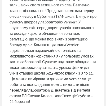
залишаючи свого затишного крісла? Безпечно,
класно, пізнавально! Представляємо вам першу
он-лайн-лабу в Суботній STEM-школі. Ви чули про
сучасну цифрову лабораторію Vernier? У
науковому світі серед користувачів навчального
та дослідницького обладнання вона має
репутацію, що можна порівняти з репутацією
бренду Apple. Компактні датчики Vernier
відрізняються надзвичайною точністю та
можливістю використання як у польових умовах,
так і в лабораторії. Сучасне надточне обладнання
може використовуватись на уроках фізики для
учнів старшої школи будь-якого класу – з 8 по 11.
Що можна вимірювати датчиками Vernier, як це
робити та яке завдання можна виконати після
перегляду лаборатоки? Дізнаєтесь від вчителя
фізики РЛ Оксани Колеснікової вже цієї суботи –
21 березня!