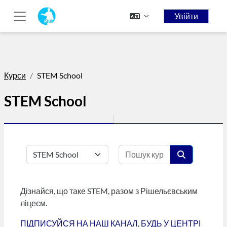
// Add the new slick-theme.css if you want the default styling
Увійти
Перейти до головного вмісту
Бокова панель
Курси
STEM School
STEM School
Пошук курсів
Категорії курсів
Пошук курсі
Дізнайся, що таке STEM, разом з Рішельєвським
ліцеєм.
ПІДПИСУЙСЯ НА НАШ КАНАЛ, БУДЬ У ЦЕНТРІ